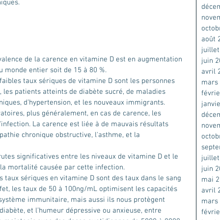
niques.
déce
nove
octob
août 
juille
alence de la carence en vitamine D est en augmentation 
juin 
u monde entier soit de 15 à 80 %.
avril
faibles taux sériques de vitamine D sont les personnes 
mars
 les patients atteints de diabète sucré, de maladies 
févri
niques, d’hypertension, et les nouveaux immigrants.
janvi
déce
infection. La carence est liée à de mauvais résultats 
nove
thie chronique obstructive, l'asthme, et la 
octob
sept
rutes significatives entre les niveaux de vitamine D et le 
juille
 la mortalité causée par cette infection. 
juin 
 taux sériques en vitamine D sont des taux dans le sang 
mai 
fet, les taux de 50 à 100ng/mL optimisent les capacités 
avril
e système immunitaire, mais aussi ils nous protègent 
mars
diabète, et l’humeur dépressive ou anxieuse, entre 
févri