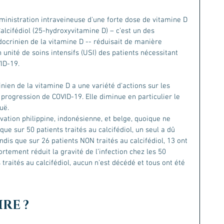
ministration intraveineuse d'une forte dose de vitamine D 
alcifédiol (25-hydroxyvitamine D) – c’est un des 
ocrinien de la vitamine D -- réduisait de manière 
 unité de soins intensifs (USI) des patients nécessitant 
ID-19. 
nien de la vitamine D a une variété d'actions sur les 
a progression de COVID-19. Elle diminue en particulier le 
uë. 
rvation philippine, indonésienne, et belge, quoique ne 
ue sur 50 patients traités au calcifédiol, un seul a dû 
ndis que sur 26 patients NON traités au calcifédiol, 13 ont 
ortement réduit la gravité de l’infection chez les 50 
 traités au calcifédiol, aucun n'est décédé et tous ont été 
IRE ?