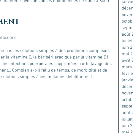
se maintenir avec des doses quotidiennes de 5000 à 8000 
janvi
déce
nove
MENT
octob
sept
août 
lexions : 
juille
juin 
me pas les solutions simples à des problèmes complexes.
mai 
ar la vitamine C, le béribéri éradiqué par la vitamine B1, 
avril
3, les infections puerpérales supprimées par le lavage des 
mars
nt… Combien a-t-il fallu de temps, de morbidité et de 
févri
 solutions simples à ces maladies débilitantes ?
janvi
déce
nove
octob
sept
août 
juille
juin 
mai 