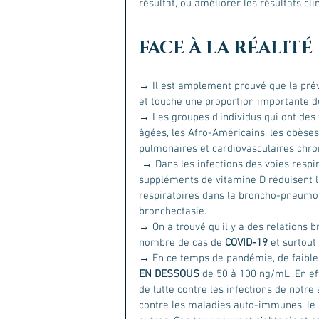
résultat, ou améliorer les résultats cli
FACE À LA RÉALITÉ
→ Il est amplement prouvé que la prév
et touche une proportion importante d
→ Les groupes d’individus qui ont des 
âgées, les Afro-Américains, les obèses,
pulmonaires et cardiovasculaires chro
 → Dans les infections des voies respiratoires, plus généralement, en cas de carence, les 
suppléments de vitamine D réduisent l'
respiratoires dans la broncho-pneumopa
bronchectasie. 
→ On a trouvé qu’il y a des relations b
nombre de cas de 
COVID-19 
et surtout
→ En ce temps de pandémie, de faibles
EN DESSOUS 
de 50 à 100 ng/mL. En ef
de lutte contre les infections de notr
contre les maladies auto-immunes, le 