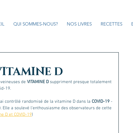
IL
QUI SOMMES-NOUS?
NOS LIVRES
RECETTES
VITAMINE D
raveineuses de
 VITAMINE D
 suppriment presque totalement 
id-19.
ai contrôlé randomisé de
 la vitamine D dans la 
COVID-19
-
). Elle a soulevé l’enthousiasme des observateurs de cette 
ne D et COVID-19
) 