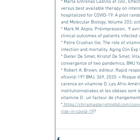
* Marta Entrenas Castillo et coll., Effe
versus best available therapy on inten
hospitalized for COVID-19: A pilot rand
and Molecular Biology, Volume 203, oc
* Mark M. Alipio, Préimpression,  9 av
clinical outcomes of patients infected
* Petre Crustian Ilie, The role of vita
infection and mortality, Aging Clin Exp
* Dieter De Smet, Kristof De Smet, Vita
convergence of two pandemics, BMJ Ya
* Robert A. Brown, éditeur, Rapid respo
ofcovid-19? BMJ, 369, 2020. « Risque d
carence en vitamine D. Les Afro-Améri
institutionnalisées et les obèses sont 
vitamine D : un facteur de changement
*
 https://chrismasterjohnphd.com/covi
risk-in-covid-19
?