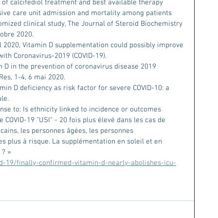
ct of calcifediol treatment and best available therapy 
sive care unit admission and mortality among patients 
omized clinical study, The Journal of Steroid Biochemistry 
tobre 2020.
ril 2020, Vitamin D supplementation could possibly improve 
 with Coronavirus-2019 (COVID-19). 
min D in the prevention of coronavirus disease 2019 
 Res, 1-4, 6 mai 2020.
min D deficiency as risk factor for severe COVID-10: a 
le. 
nse to: Is ethnicity linked to incidence or outcomes 
e COVID-19 "USI" - 20 fois plus élevé dans les cas de 
cains, les personnes âgées, les personnes 
les plus à risque. La supplémentation en soleil et en 
 ? »
d-19/finally-confirmed-vitamin-d-nearly-abolishes-icu-