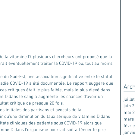
e la vitamine D, plusieurs chercheurs ont proposé que la 
ait éventuellement traiter la COVID-19 ou, tout au moins, 
 du Sud-Est, une association significative entre le statut 
maladie COVID-19 a été documentée. Le rapport suggère que 
Arch
as critiques était le plus faible, mais le plus élevé dans 
ine D dans le sang a augmenté les chances d'avoir un 
juille
ultat critique de presque 20 fois. 
juin 
ses initiales des partisans et avocats de la 
mai 
ir qu’une diminution du taux sérique de vitamine D dans 
mars
ltats cliniques des patients sous COVID-19 alors que 
févri
mine D dans l'organisme pourrait soit atténuer le pire 
janvi