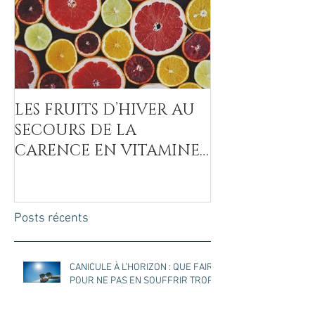
LES FRUITS D’HIVER AU
LA COVID-19
SECOURS DE LA
MAL DU SUCR
CARENCE EN VITAMINE
C
Posts récents
CANICULE À L’HORIZON : QUE FAIRE
POUR NE PAS EN SOUFFRIR TROP ?