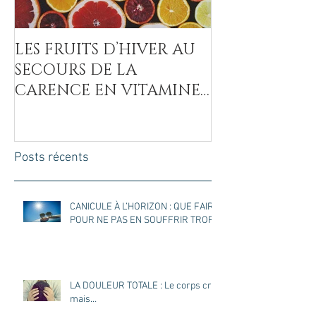
LES FRUITS D’HIVER AU
LA COVID-19
SECOURS DE LA
MAL DU SUCR
CARENCE EN VITAMINE
C
Posts récents
CANICULE À L’HORIZON : QUE FAIRE
POUR NE PAS EN SOUFFRIR TROP ?
LA DOULEUR TOTALE : Le corps crie
mais…