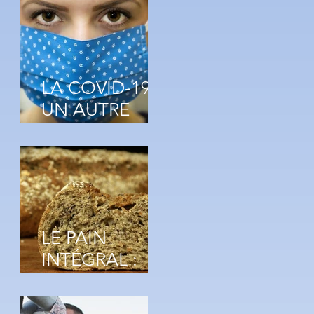
LA CARENCE
EN VITAMINE
C
LA COVID-19 :
UN AUTRE
le
MAL DU
SUCRE ?
de
LE PAIN
INTÉGRAL :
ANTIDOTE
DES RAGES DE