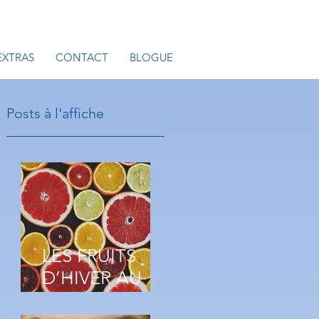
EXTRAS
CONTACT
BLOGUE
Posts à l'affiche
a
LES FRUITS
s
D’HIVER AU
e
SECOURS DE
e