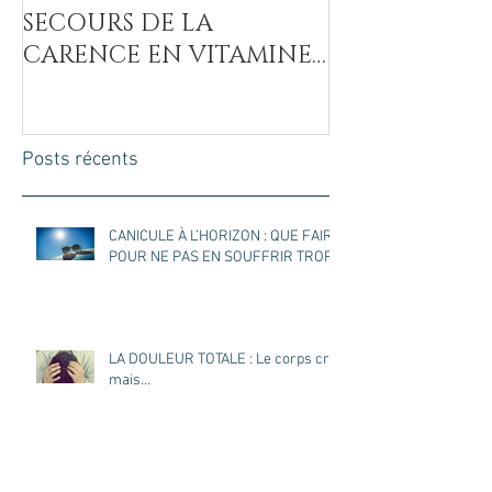
SECOURS DE LA
MAL DU SUCR
CARENCE EN VITAMINE
C
Posts récents
CANICULE À L’HORIZON : QUE FAIRE
POUR NE PAS EN SOUFFRIR TROP ?
LA DOULEUR TOTALE : Le corps crie
mais…
Pissenlit : une plante mal comprise