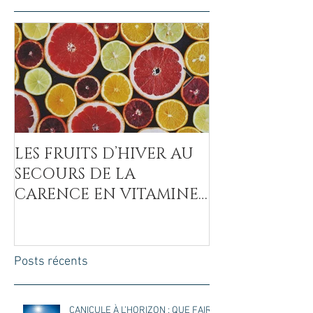
LES FRUITS D’HIVER AU
LA COVID-19
SECOURS DE LA
MAL DU SUCR
CARENCE EN VITAMINE
C
Posts récents
CANICULE À L’HORIZON : QUE FAIRE