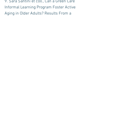
9. Sara Santini et coll., Can a Green Care 
Informal Learning Program Foster Active 
Aging in Older Adults? Results From a 
Qualitative Pilot Study in Central Italy, J 
Appl Gerontol, novembre 2020.
10. Yvette Buist  et coll., Innovating 
dementia care; implementing 
characteristics of green care farms in 
other long-term care settings, Int 
Psychogeriatr, juillet 2018.
Commentaires