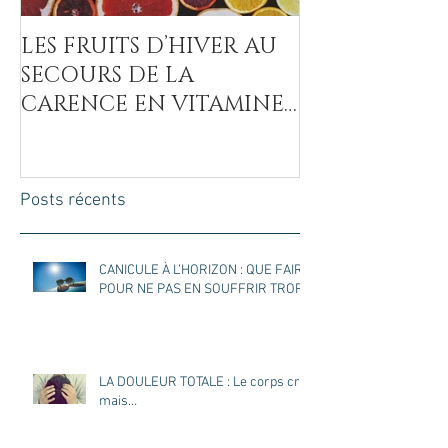
LES FRUITS D’HIVER AU
LA COVID-19
SECOURS DE LA
MAL DU SUCR
CARENCE EN VITAMINE
C
Posts récents
CANICULE À L’HORIZON : QUE FAIRE
POUR NE PAS EN SOUFFRIR TROP ?
LA DOULEUR TOTALE : Le corps crie
mais…