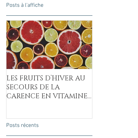
Posts à l'affiche
LES FRUITS D’HIVER AU
LA COVID-19
SECOURS DE LA
MAL DU SUCR
CARENCE EN VITAMINE
C
Posts récents