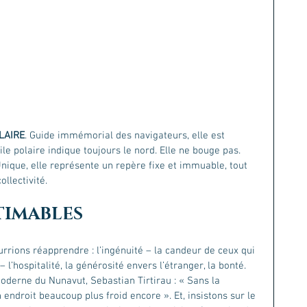
LAIRE
. Guide immémorial des navigateurs, elle est 
ile polaire indique toujours le nord. Elle ne bouge pas. 
 Unique, elle représente un repère fixe et immuable, tout 
llectivité.
TIMABLES
rrions réapprendre : l’ingénuité – la candeur de ceux qui 
 l’hospitalité, la générosité envers l’étranger, la bonté. 
oderne du Nunavut, Sebastian Tirtirau : « Sans la 
n endroit beaucoup plus froid encore ». Et, insistons sur le 