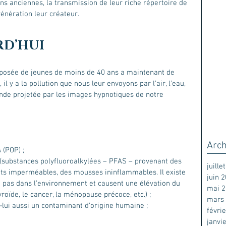
ons anciennes, la transmission de leur riche répertoire de 
vénération leur créateur.
RD’HUI
posée de jeunes de moins de 40 ans a maintenant de 
il y a la pollution que nous leur envoyons par l’air, l’eau, 
gande projetée par les images hypnotiques de notre 
Arch
 (POP) ;
(substances polyfluoroalkylées – PFAS – provenant des 
juille
ts imperméables, des mousses ininflammables. Il existe 
juin 
t pas dans l’environnement et causent une élévation du 
mai 
yroïde, le cancer, la ménopause précoce, etc.) ;
mars
lui aussi un contaminant d’origine humaine ;
févri
janvi