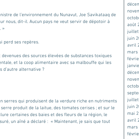
déce
nove
inistre de l’environnement du Nunavut, Joe Savikataaq de 
octob
ur nous, dit-il. Aucun pays ne veut servir de dépotoir à 
août 
. »
juille
juin 
ui perd ses repères.
avril
mars
t devenues des sources élevées de substances toxiques 
févri
ntale, et la coop alimentaire avec sa malbouffe qui les 
janvi
s d’autre alternative ? 
déce
nove
octob
sept
juille
en serres qui produisent de la verdure riche en nutriments 
juin 
serre produit de la laitue, des tomates cerises ; et sur le 
mai 
lure certaines des baies et des fleurs de la région, le 
avril
suré, un aîné a déclaré :  « Maintenant, je sais que tout 
mars
févri