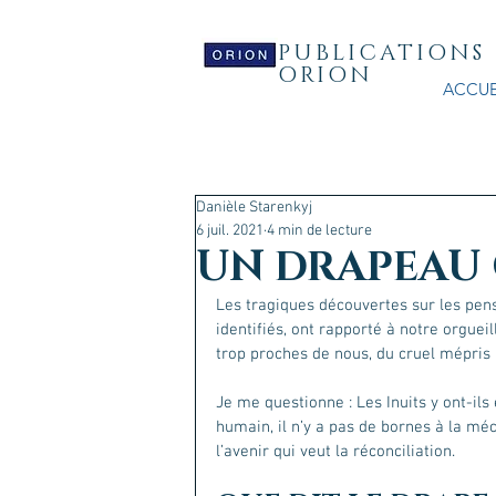
PUBLICATIONS
ORION
ACCUE
Danièle Starenkyj
6 juil. 2021
4 min de lecture
UN DRAPEAU 
Les tragiques découvertes sur les pens
identifiés, ont rapporté à notre orgue
trop proches de nous, du cruel mépris 
Je me questionne : Les Inuits y ont-ils
humain, il n’y a pas de bornes à la mé
l’avenir qui veut la réconciliation.