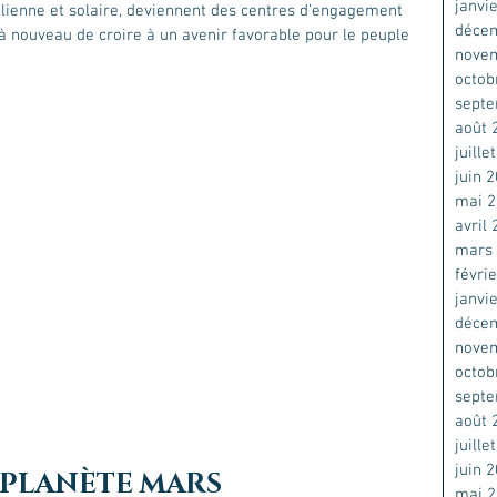
janvi
olienne et solaire, deviennent des centres d’engagement 
déce
 nouveau de croire à un avenir favorable pour le peuple 
nove
octob
sept
août 
juille
juin 
mai 
avril
mars
févri
janvi
déce
nove
octob
sept
août 
juille
juin 
 PLANÈTE MARS
mai 