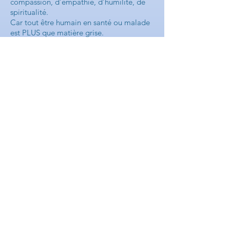
compassion, d’empathie, d’humilité, de
spiritualité.
Car tout être humain en santé ou malade
est PLUS que matière grise.
Dr David I. Levy, 320 pages. 22,95$ CA
Éditeur:
Publications Orion Inc.
ISBN:
978-2-89124-039-0
Disponibilité: En stock
Acheter Canada
Acheter Europe
Acheter Orion
© 2024, crée par Chantale Coulombe