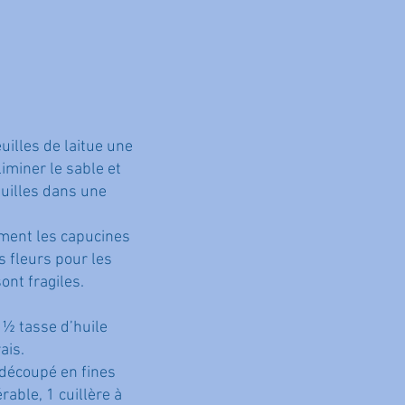
euilles de laitue une
liminer le sable et
euilles dans une
ment les capucines
s fleurs pour les
ont fragiles.
 ½ tasse d’huile
ais.
 découpé en fines
rable, 1 cuillère à