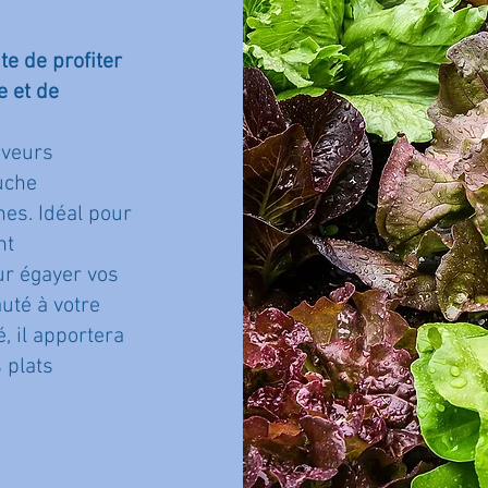
e de profiter
e et de
aveurs
ouche
es. Idéal pour
nt
ur égayer vos
uté à votre
é, il apportera
 plats