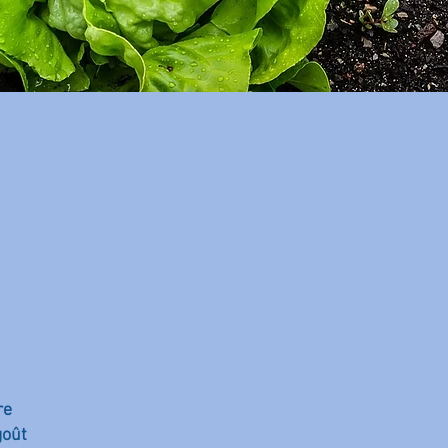
re
goût