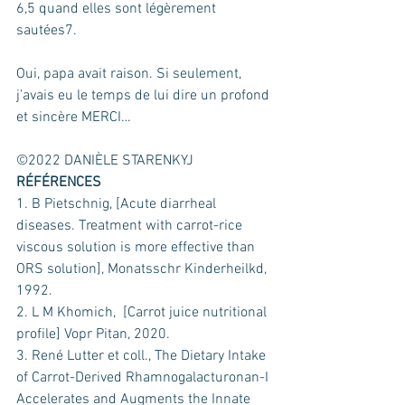
6,5 quand elles sont légèrement 
sautées7.
Oui, papa avait raison. Si seulement, 
j’avais eu le temps de lui dire un profond 
et sincère MERCI…
©2022 DANIÈLE STARENKYJ 
RÉFÉRENCES 
1. B Pietschnig, [Acute diarrheal 
diseases. Treatment with carrot-rice 
viscous solution is more effective than 
ORS solution], Monatsschr Kinderheilkd, 
1992.
2. L M Khomich,  [Carrot juice nutritional 
profile] Vopr Pitan, 2020.
3. René Lutter et coll., The Dietary Intake 
of Carrot-Derived Rhamnogalacturonan-I 
Accelerates and Augments the Innate 