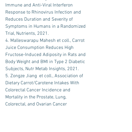
Immune and Anti-Viral Interferon 
Response to Rhinovirus Infection and 
Reduces Duration and Severity of 
Symptoms in Humans in a Randomized 
Trial, Nutrients, 2021.
4. Malleswarapu Mahesh et coll., Carrot 
Juice Consumption Reduces High 
Fructose-Induced Adiposity in Rats and 
Body Weight and BMI in Type 2 Diabetic 
Subjects, Nutr Metab Insights, 2021.
5. Zongze Jiang  et coll., Association of 
Dietary Carrot/Carotene Intakes With 
Colorectal Cancer Incidence and 
Mortality in the Prostate, Lung, 
Colorectal, and Ovarian Cancer 
Screening Trial, Front Nutr, 2022.
6. Raffaella Soleti et coll., Carrot 
Supplementation Improves Blood 