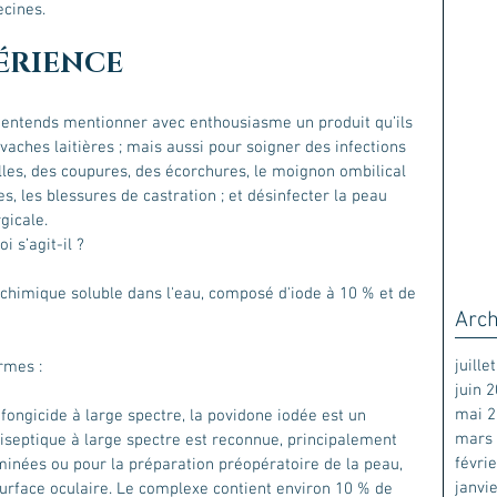
ecines.
ÉRIENCE 
s entends mentionner avec enthousiasme un produit qu’ils 
 vaches laitières ; mais aussi pour soigner des infections 
lles, des coupures, des écorchures, le moignon ombilical 
, les blessures de castration ; et désinfecter la peau 
gicale.
 s’agit-il ?  
himique soluble dans l'eau, composé d'iode à 10 % et de 
Arch
juille
rmes :
juin 
mai 
 fongicide à large spectre, la povidone iodée est un 
mars
iseptique à large spectre est reconnue, principalement 
févri
minées ou pour la préparation préopératoire de la peau, 
janvi
rface oculaire. Le complexe contient environ 10 % de 