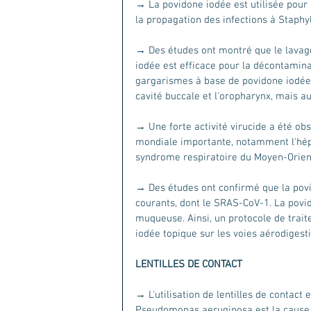
→ La povidone iodée est utilisée pour 
la propagation des infections à Staphy
→ Des études ont montré que le lavag
iodée est efficace pour la décontamina
gargarismes à base de povidone iodée 
cavité buccale et l'oropharynx, mais au
→ Une forte activité virucide a été ob
mondiale importante, notamment l'hépat
syndrome respiratoire du Moyen-Orient
→ Des études ont confirmé que la povi
courants, dont le SRAS-CoV-1. La povi
muqueuse. Ainsi, un protocole de trait
iodée topique sur les voies aérodigest
LENTILLES DE CONTACT 
→ L'utilisation de lentilles de contact 
Pseudomonas aeruginosa est la cause la