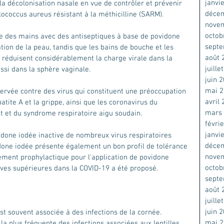
janvi
la décolonisation nasale en vue de contrôler et prévenir 
déce
lococcus aureus résistant à la méthicilline (SARM).
nove
octob
e des mains avec des antiseptiques à base de povidone 
sept
tion de la peau, tandis que les bains de bouche et les 
août 
réduisent considérablement la charge virale dans la 
juille
ssi dans la sphère vaginale. 
juin 
mai 
servée contre des virus qui constituent une préoccupation 
avril
ite A et la grippe, ainsi que les coronavirus du 
mars
 et du syndrome respiratoire aigu soudain.
févri
janvi
done iodée inactive de nombreux virus respiratoires 
déce
done iodée présente également un bon profil de tolérance 
nove
ement prophylactique pour l'application de povidone 
octob
ives supérieures dans la COVID-19 a été proposé.
sept
août 
juille
juin 
est souvent associée à des infections de la cornée. 
mai 
 plus fréquente des infections associées aux lentilles 