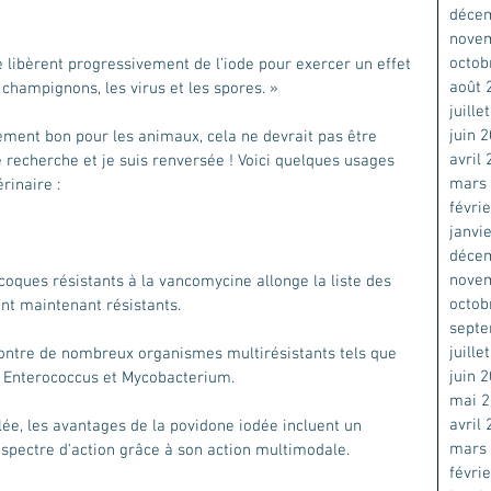
déce
nove
octob
 libèrent progressivement de l’iode pour exercer un effet 
août 
 champignons, les virus et les spores. » 
juille
juin 
lement bon pour les animaux, cela ne devrait pas être 
avril
 recherche et je suis renversée ! Voici quelques usages 
mars
rinaire : 
févri
janvi
déce
nove
coques résistants à la vancomycine allonge la liste des 
octob
nt maintenant résistants.
sept
juille
ontre de nombreux organismes multirésistants tels que 
juin 
 Enterococcus et Mycobacterium.
mai 
avril
ée, les avantages de la povidone iodée incluent un 
mars
e spectre d'action grâce à son action multimodale.
févri