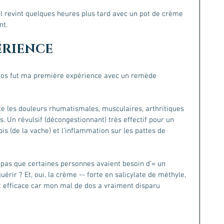
 il revint quelques heures plus tard avec un pot de crème 
nt.
ÉRIENCE
 dos fut ma première expérience avec un remède 
ce les douleurs rhumatismales, musculaires, arthritiques 
. Un révulsif (décongestionnant) très effectif pour un 
s (de la vache) et l’inflammation sur les pattes de 
l pas que certaines personnes avaient besoin d’« un 
érir ? Et, oui, la crème -- forte en salicylate de méthyle, 
t efficace car mon mal de dos a vraiment disparu 