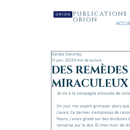
PUBLICATIONS
ORION
ACCUE
Danièle Starenkyj
31 janv. 2023
5 min de lecture
DES REMÈDES
MIRACULEUX 
Je vis à la campagne entourée de voisi
Un jour, me voyant grimacer alors que
j’avais. Ce dernier s’empressa de racon
fleurs, j’avais glissé sur des bordures
renverse sur le dos. Et mon mari de dir