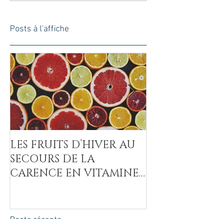
Posts à l'affiche
LES FRUITS D’HIVER AU
LA COVID-19
SECOURS DE LA
MAL DU SUCR
CARENCE EN VITAMINE
C