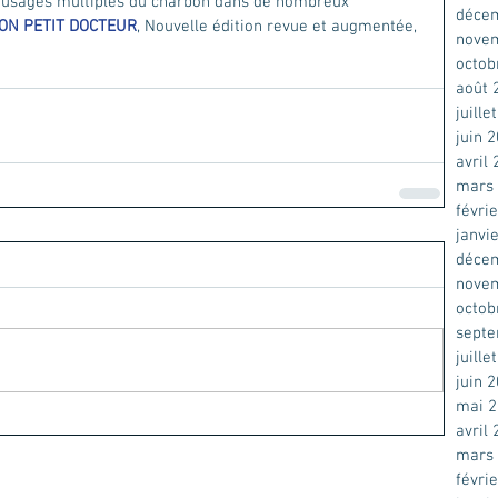
s usages multiples du charbon dans de nombreux 
déce
ON PETIT DOCTEUR
, Nouvelle édition revue et augmentée, 
nove
octob
août 
juille
juin 
avril
mars
févri
janvi
déce
nove
octob
sept
juille
juin 
mai 
avril
mars
févri