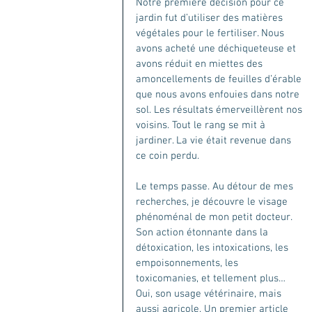
Notre première décision pour ce 
jardin fut d’utiliser des matières 
végétales pour le fertiliser. Nous 
avons acheté une déchiqueteuse et 
avons réduit en miettes des 
amoncellements de feuilles d’érable 
que nous avons enfouies dans notre 
sol. Les résultats émerveillèrent nos 
voisins. Tout le rang se mit à 
jardiner. La vie était revenue dans 
ce coin perdu.
Le temps passe. Au détour de mes 
recherches, je découvre le visage 
phénoménal de mon petit docteur. 
Son action étonnante dans la 
détoxication, les intoxications, les 
empoisonnements, les 
toxicomanies, et tellement plus… 
Oui, son usage vétérinaire, mais 
aussi agricole. Un premier article 