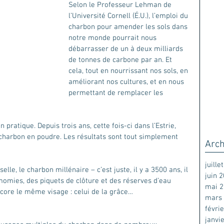
Selon le Professeur Lehman de 
l’Université Cornell (É.U.), l’emploi du 
charbon pour amender les sols dans 
notre monde pourrait nous 
débarrasser de un à deux milliards 
de tonnes de carbone par an. Et 
cela, tout en nourrissant nos sols, en 
améliorant nos cultures, et en nous 
permettant de remplacer les 
en pratique. Depuis trois ans, cette fois-ci dans l’Estrie, 
 charbon en poudre. Les résultats sont tout simplement 
Arch
juille
le, le charbon millénaire – c’est juste, il y a 3500 ans, il 
juin 
momies, des piquets de clôture et des réserves d’eau 
mai 
core le même visage : celui de la grâce…
mars
févri
janvi