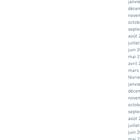
janvi
déce
nove
octob
sept
août 
juille
juin 
mai 
avril
mars
févri
janvi
déce
nove
octob
sept
août 
juille
juin 
mai 