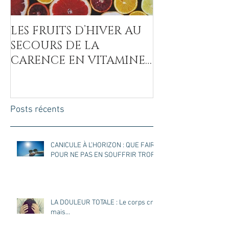
LES FRUITS D’HIVER AU
LA COVID-19
SECOURS DE LA
MAL DU SUCR
CARENCE EN VITAMINE
C
Posts récents
CANICULE À L’HORIZON : QUE FAIRE
POUR NE PAS EN SOUFFRIR TROP ?
LA DOULEUR TOTALE : Le corps crie
mais…